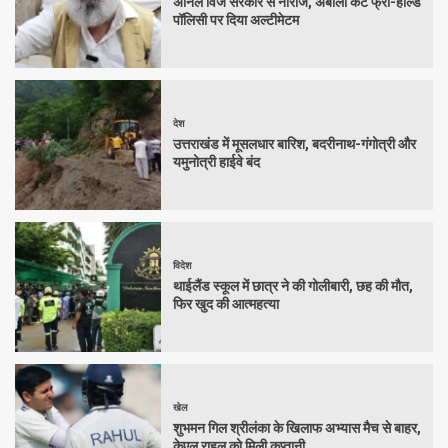
अनिल विज सरकार से नाराज, अंबाला कैंट फ्री-होल्ड
पॉलिसी पर दिया अल्टीमेटम
देश
उत्तराखंड में मूसलधार बारिश, बदरीनाथ-गंगोत्री और
यमुनोत्री हाईवे बंद
विदेश
थाईलैंड स्कूल में छात्र ने की गोलीबारी, छह की मौत,
फिर खुद की आत्महत्या
खेल
शुभमन गिल श्रीलंका के खिलाफ अभ्यास मैच से बाहर,
केएल राहुल को मिली कप्तानी