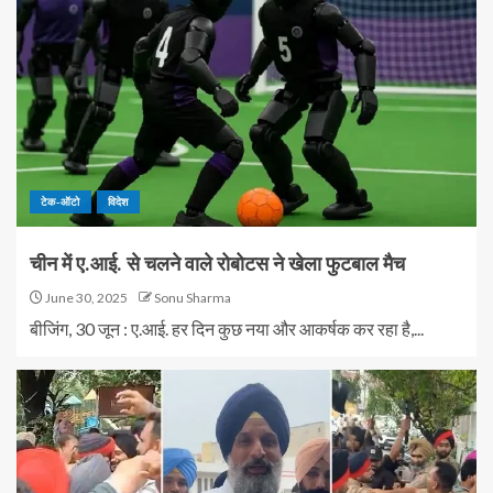
टेक-ऑटो
विदेश
चीन में ए.आई. से चलने वाले रोबोटस ने खेला फुटबाल मैच
June 30, 2025
Sonu Sharma
बीजिंग, 30 जून : ए.आई. हर दिन कुछ नया और आकर्षक कर रहा है,...