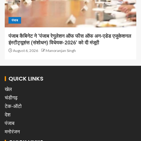
पंजाब
पंजाब कैबिनेट ने ‘पंजाब रेगुलेशन ऑफ फीस ऑफ अन-एडेड एजुकेशनल
इंस्टीट्यूशंस (संशोधन) विधेयक-2026’ को दी मंजूरी
August 6, 2026
Manoranjan Singh
QUICK LINKS
खेल
चंडीगढ़
टेक-ऑटो
देश
पंजाब
मनोरंजन