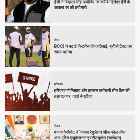
ईडी ने बिक्रम सिंह मजीठिया के करीबी हितेंद्र हैरी के
आवास पर की छापेमारी
खेल
BCCI ने बढ़ाई फिटनेस की कठिनाई, ब्रोंको टेस्ट का
समय घटाया
हरियाणा
हरियाणा में निकाय और दमकल कर्मचारी तीन दिन की
हड़ताल पर, वार्ता बेनतीजा
पंजाब
पंजाब कैबिनेट ने ‘पंजाब रेगुलेशन ऑफ फीस ऑफ
अन-एडेड एजुकेशनल इंस्टीट्यूशंस (संशोधन)