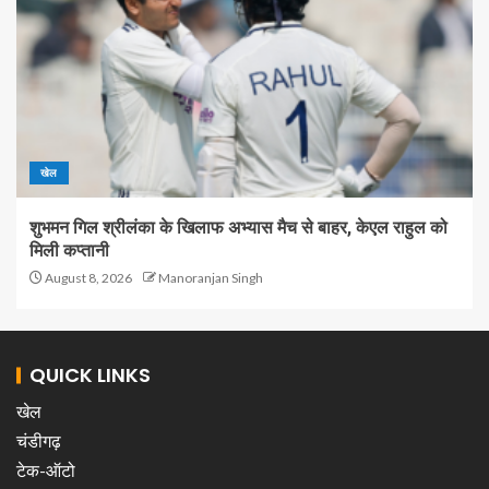
खेल
शुभमन गिल श्रीलंका के खिलाफ अभ्यास मैच से बाहर, केएल राहुल को
मिली कप्तानी
August 8, 2026
Manoranjan Singh
QUICK LINKS
खेल
चंडीगढ़
टेक-ऑटो