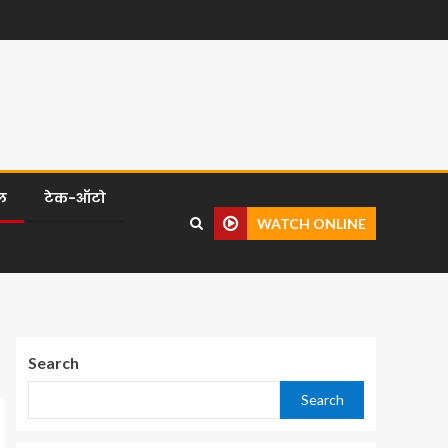
ल
टेक-ऑटो
WATCH ONLINE
Search
Search