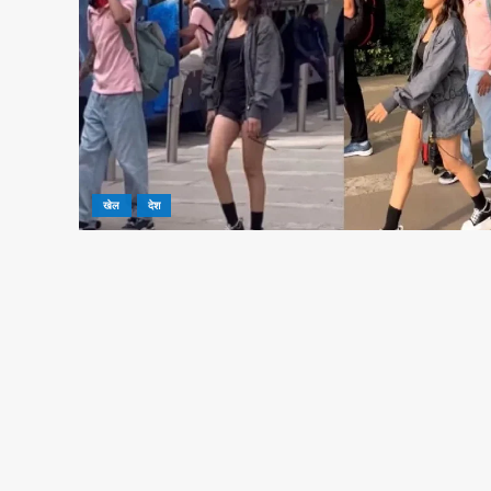
खेल
देश