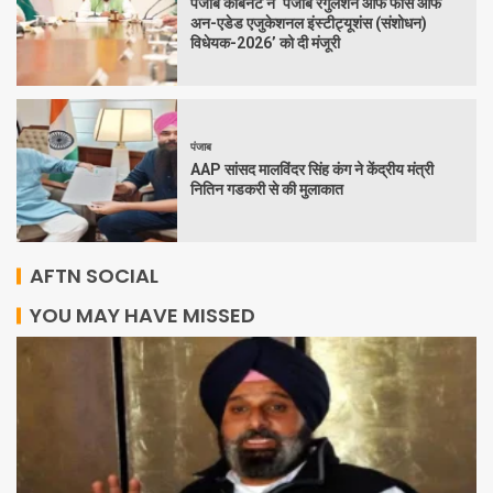
पंजाब कैबिनेट ने ‘पंजाब रेगुलेशन ऑफ फीस ऑफ
अन-एडेड एजुकेशनल इंस्टीट्यूशंस (संशोधन)
विधेयक-2026’ को दी मंजूरी
पंजाब
AAP सांसद मालविंदर सिंह कंग ने केंद्रीय मंत्री
नितिन गडकरी से की मुलाकात
AFTN SOCIAL
YOU MAY HAVE MISSED