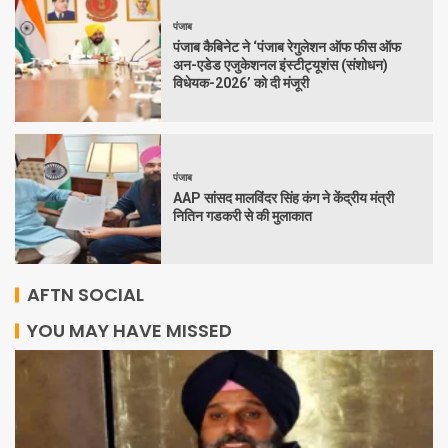
पंजाब
पंजाब कैबिनेट ने ‘पंजाब रेगुलेशन ऑफ फीस ऑफ
अन-एडेड एजुकेशनल इंस्टीट्यूशंस (संशोधन)
विधेयक-2026’ को दी मंजूरी
पंजाब
AAP सांसद मालविंदर सिंह कंग ने केंद्रीय मंत्री
नितिन गडकरी से की मुलाकात
AFTN SOCIAL
YOU MAY HAVE MISSED