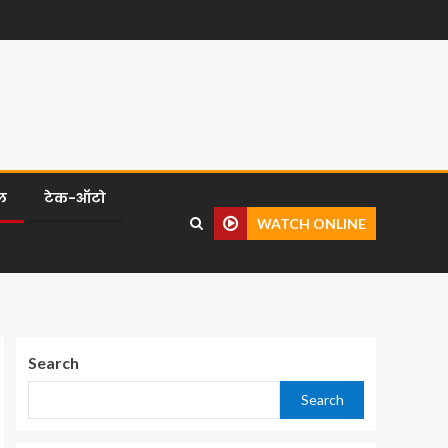
ल
टेक-ऑटो
WATCH ONLINE
Search
Search