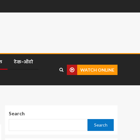
ल
टेक-ऑटो
WATCH ONLINE
Search
Search