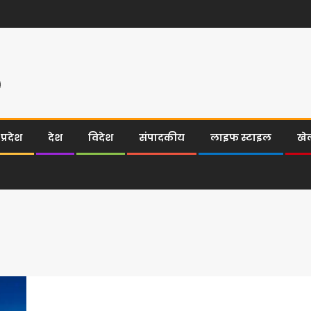
्रदेश
देश
विदेश
संपादकीय
लाइफ स्टाइल
खे