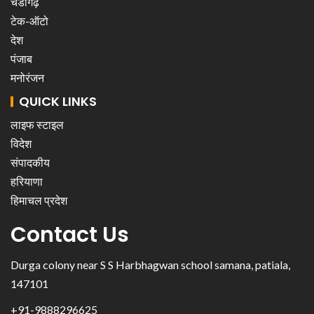
चंडीगढ़
टेक-ऑटो
देश
पंजाब
मनोरंजन
QUICK LINKS
लाइफ स्टाइल
विदेश
संपादकीय
हरियाणा
हिमाचल प्रदेश
Contact Us
Durga colony near S S Harbhagwan school samana, patiala,
147101
+91-9888296625