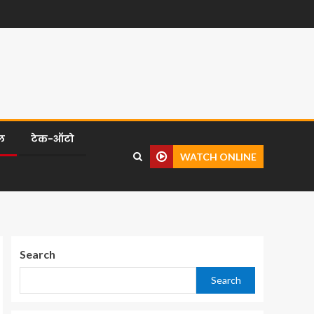
ल
टेक-ऑटो
WATCH ONLINE
Search
Search