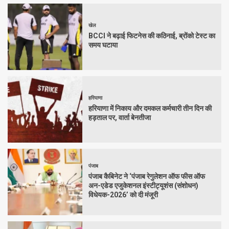
खेल
BCCI ने बढ़ाई फिटनेस की कठिनाई, ब्रोंको टेस्ट का
समय घटाया
हरियाणा
हरियाणा में निकाय और दमकल कर्मचारी तीन दिन की
हड़ताल पर, वार्ता बेनतीजा
पंजाब
पंजाब कैबिनेट ने ‘पंजाब रेगुलेशन ऑफ फीस ऑफ
अन-एडेड एजुकेशनल इंस्टीट्यूशंस (संशोधन)
विधेयक-2026’ को दी मंजूरी