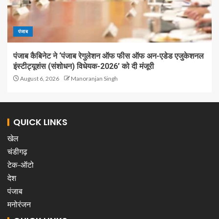
पंजाब
पंजाब कैबिनेट ने ‘पंजाब रेगुलेशन ऑफ फीस ऑफ अन-एडेड एजुकेशनल
इंस्टीट्यूशंस (संशोधन) विधेयक-2026’ को दी मंजूरी
August 6, 2026
Manoranjan Singh
QUICK LINKS
खेल
चंडीगढ़
टेक-ऑटो
देश
पंजाब
मनोरंजन