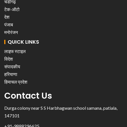
चंडीगढ़
टेक-ऑटो
देश
पंजाब
मनोरंजन
QUICK LINKS
लाइफ स्टाइल
विदेश
संपादकीय
हरियाणा
हिमाचल प्रदेश
Contact Us
Durga colony near S S Harbhagwan school samana, patiala,
147101
+91-9888296625