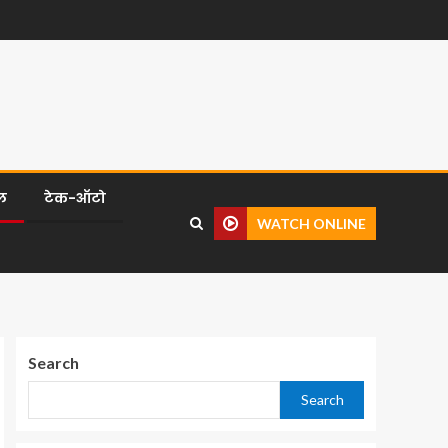
ल
टेक-ऑटो
WATCH ONLINE
Search
Search