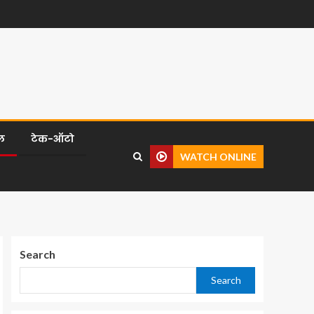
ल
टेक-ऑटो
WATCH ONLINE
Search
Search