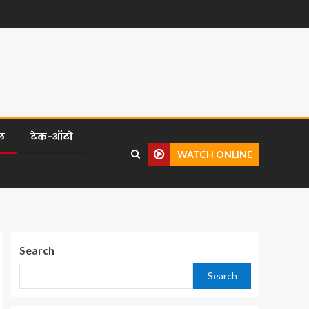
ल
टेक-ऑटो
WATCH ONLINE
Search
Search