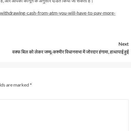
े हैं, और आपको कानून के अनुसार दंडित किया जा सकता है।
r-withdrawing-cash-from-atm-you-will-have-to-pay-more-
Next
वक्फ बिल को लेकर जम्मू-कश्मीर विधानसभा में जोरदार हंगामा, हाथापाई हुई
elds are marked
*