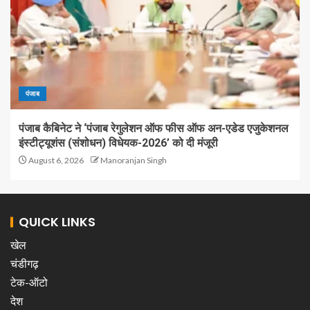
पंजाब
पंजाब कैबिनेट ने ‘पंजाब रेगुलेशन ऑफ फीस ऑफ अन-एडेड एजुकेशनल
इंस्टीट्यूशंस (संशोधन) विधेयक-2026’ को दी मंजूरी
August 6, 2026
Manoranjan Singh
QUICK LINKS
खेल
चंडीगढ़
टेक-ऑटो
देश