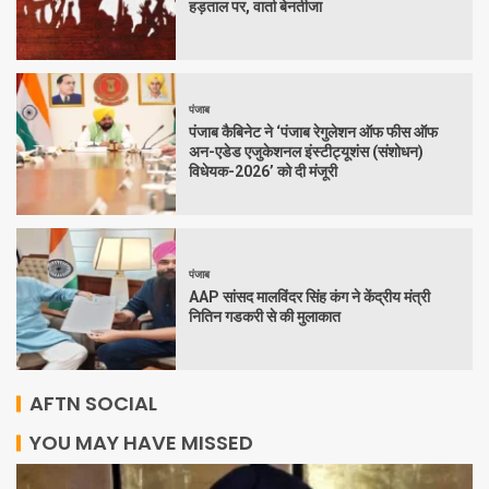
हड़ताल पर, वार्ता बेनतीजा
पंजाब
पंजाब कैबिनेट ने ‘पंजाब रेगुलेशन ऑफ फीस ऑफ
अन-एडेड एजुकेशनल इंस्टीट्यूशंस (संशोधन)
विधेयक-2026’ को दी मंजूरी
पंजाब
AAP सांसद मालविंदर सिंह कंग ने केंद्रीय मंत्री
नितिन गडकरी से की मुलाकात
AFTN SOCIAL
YOU MAY HAVE MISSED