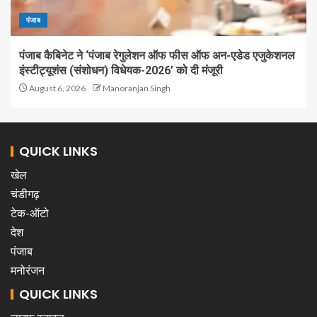
पंजाब
पंजाब कैबिनेट ने ‘पंजाब रेगुलेशन ऑफ फीस ऑफ अन-एडेड एजुकेशनल
इंस्टीट्यूशंस (संशोधन) विधेयक-2026’ को दी मंजूरी
August 6, 2026
Manoranjan Singh
QUICK LINKS
खेल
चंडीगढ़
टेक-ऑटो
देश
पंजाब
मनोरंजन
QUICK LINKS