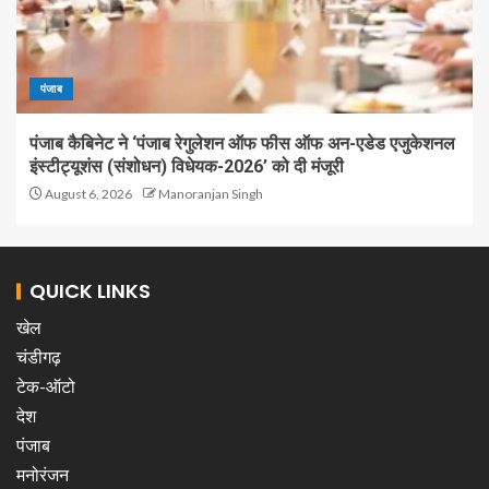
पंजाब
पंजाब कैबिनेट ने ‘पंजाब रेगुलेशन ऑफ फीस ऑफ अन-एडेड एजुकेशनल
इंस्टीट्यूशंस (संशोधन) विधेयक-2026’ को दी मंजूरी
August 6, 2026
Manoranjan Singh
QUICK LINKS
खेल
चंडीगढ़
टेक-ऑटो
देश
पंजाब
मनोरंजन