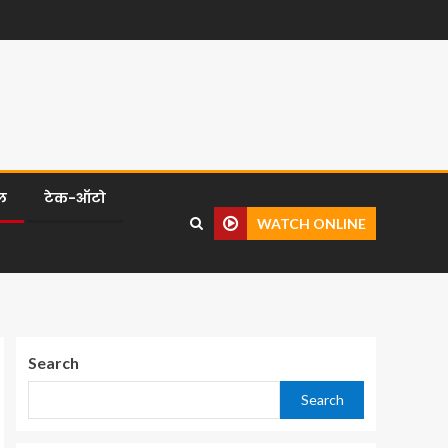
ल
टेक-ऑटो
WATCH ONLINE
Search
Search