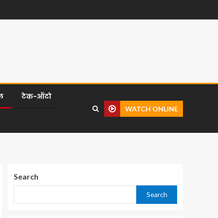
ल
टेक-ऑटो
WATCH ONLINE
Search
Search