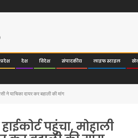
्रदेश
देश
विदेश
संपादकीय
लाइफ स्टाइल
खे
वासी ने याचिका दायर कर बहाली की मांग
ाईकोर्ट पहुंचा, मोहाली