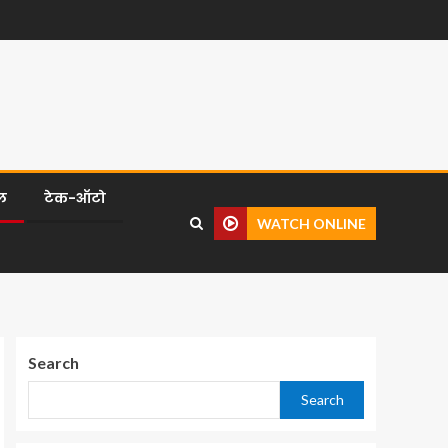
ल
टेक-ऑटो
WATCH ONLINE
Search
Search