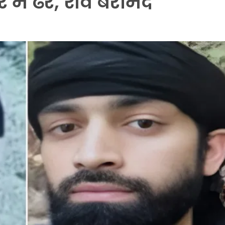
में ढेर, शव बरामद