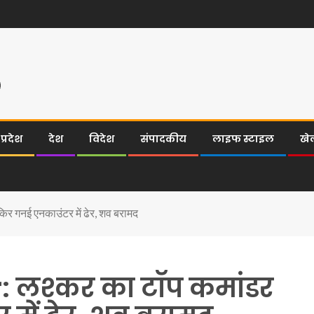
्रदेश
देश
विदेश
संपादकीय
लाइफ स्टाइल
खे
 गनई एनकाउंटर में ढेर, शव बरामद
 लश्कर का टॉप कमांडर