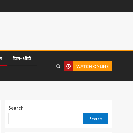
ल
टेक-ऑटो
WATCH ONLINE
Search
Search