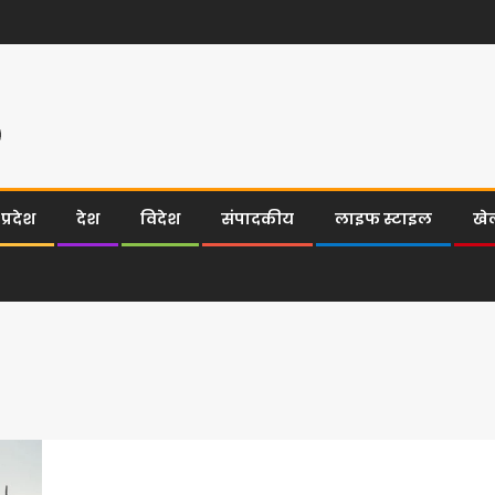
्रदेश
देश
विदेश
संपादकीय
लाइफ स्टाइल
खे