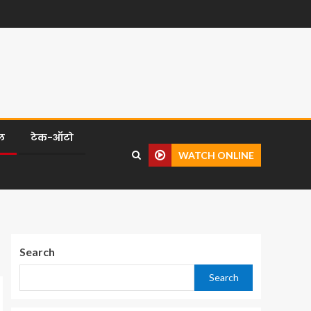
ल
टेक-ऑटो
WATCH ONLINE
Search
Search