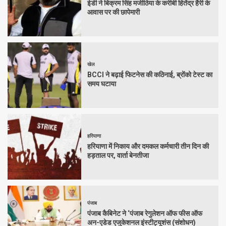
ईडी ने बिक्रम सिंह मजीठिया के करीबी हितेंद्र हैरी के
आवास पर की छापेमारी
खेल
BCCI ने बढ़ाई फिटनेस की कठिनाई, ब्रोंको टेस्ट का
समय घटाया
हरियाणा
हरियाणा में निकाय और दमकल कर्मचारी तीन दिन की
हड़ताल पर, वार्ता बेनतीजा
पंजाब
पंजाब कैबिनेट ने ‘पंजाब रेगुलेशन ऑफ फीस ऑफ
अन-एडेड एजुकेशनल इंस्टीट्यूशंस (संशोधन)