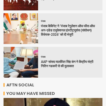
पंजाब
पंजाब कैबिनेट ने ‘पंजाब रेगुलेशन ऑफ फीस ऑफ
अन-एडेड एजुकेशनल इंस्टीट्यूशंस (संशोधन)
विधेयक-2026’ को दी मंजूरी
पंजाब
AAP सांसद मालविंदर सिंह कंग ने केंद्रीय मंत्री
नितिन गडकरी से की मुलाकात
AFTN SOCIAL
YOU MAY HAVE MISSED