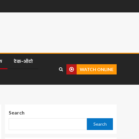
ल
टेक-ऑटो
WATCH ONLINE
Search
Search