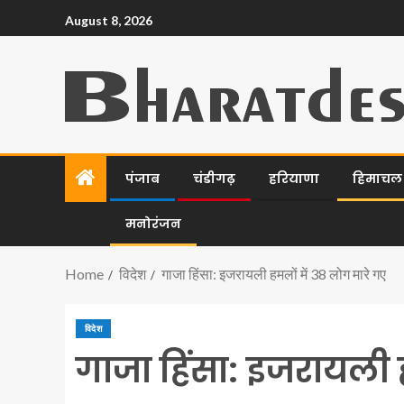
August 8, 2026
पंजाब
चंडीगढ़
हरियाणा
हिमाचल प
मनोरंजन
Home
विदेश
गाजा हिंसा: इजरायली हमलों में 38 लोग मारे गए
विदेश
गाजा हिंसा: इजरायली 