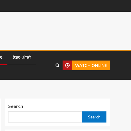
ल
टेक-ऑटो
WATCH ONLINE
Search
Search