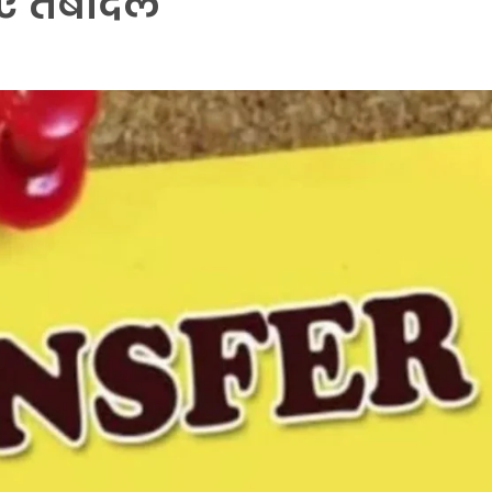
ए तबादले