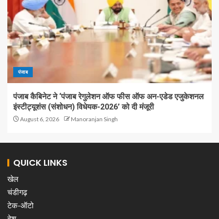
पंजाब
पंजाब कैबिनेट ने ‘पंजाब रेगुलेशन ऑफ फीस ऑफ अन-एडेड एजुकेशनल
इंस्टीट्यूशंस (संशोधन) विधेयक-2026’ को दी मंजूरी
August 6, 2026
Manoranjan Singh
QUICK LINKS
खेल
चंडीगढ़
टेक-ऑटो
देश