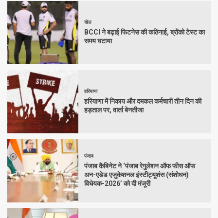
खेल
BCCI ने बढ़ाई फिटनेस की कठिनाई, ब्रोंको टेस्ट का
समय घटाया
हरियाणा
हरियाणा में निकाय और दमकल कर्मचारी तीन दिन की
हड़ताल पर, वार्ता बेनतीजा
पंजाब
पंजाब कैबिनेट ने ‘पंजाब रेगुलेशन ऑफ फीस ऑफ
अन-एडेड एजुकेशनल इंस्टीट्यूशंस (संशोधन)
विधेयक-2026’ को दी मंजूरी