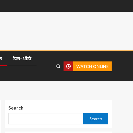
ल
टेक-ऑटो
WATCH ONLINE
Search
Search