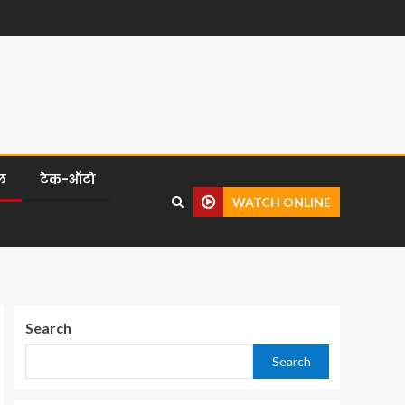
ल
टेक-ऑटो
WATCH ONLINE
Search
Search