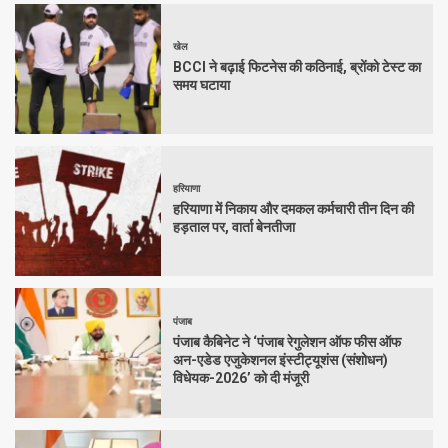
खेल
BCCI ने बढ़ाई फिटनेस की कठिनाई, ब्रोंको टेस्ट का
समय घटाया
हरियाणा
हरियाणा में निकाय और दमकल कर्मचारी तीन दिन की
हड़ताल पर, वार्ता बेनतीजा
पंजाब
पंजाब कैबिनेट ने ‘पंजाब रेगुलेशन ऑफ फीस ऑफ
अन-एडेड एजुकेशनल इंस्टीट्यूशंस (संशोधन)
विधेयक-2026’ को दी मंजूरी