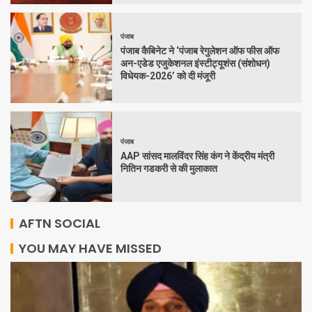
पंजाब
पंजाब कैबिनेट ने ‘पंजाब रेगुलेशन ऑफ फीस ऑफ
अन-एडेड एजुकेशनल इंस्टीट्यूशंस (संशोधन)
विधेयक-2026’ को दी मंजूरी
पंजाब
AAP सांसद मालविंदर सिंह कंग ने केंद्रीय मंत्री
नितिन गडकरी से की मुलाकात
AFTN SOCIAL
YOU MAY HAVE MISSED