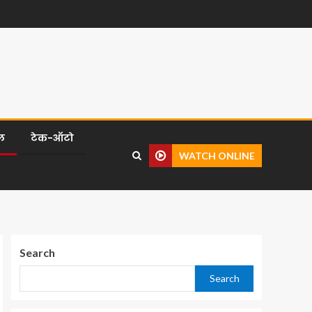
ल
टेक-ऑटो
WATCH ONLINE
Search
Search