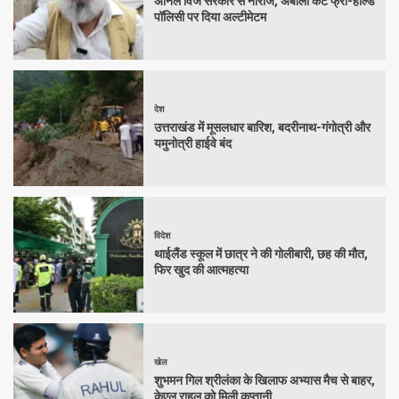
अनिल विज सरकार से नाराज, अंबाला कैंट फ्री-होल्ड
पॉलिसी पर दिया अल्टीमेटम
देश
उत्तराखंड में मूसलधार बारिश, बदरीनाथ-गंगोत्री और
यमुनोत्री हाईवे बंद
विदेश
थाईलैंड स्कूल में छात्र ने की गोलीबारी, छह की मौत,
फिर खुद की आत्महत्या
खेल
शुभमन गिल श्रीलंका के खिलाफ अभ्यास मैच से बाहर,
केएल राहुल को मिली कप्तानी