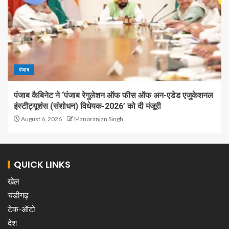
पंजाब
पंजाब कैबिनेट ने ‘पंजाब रेगुलेशन ऑफ फीस ऑफ अन-एडेड एजुकेशनल
इंस्टीट्यूशंस (संशोधन) विधेयक-2026’ को दी मंजूरी
August 6, 2026
Manoranjan Singh
QUICK LINKS
खेल
चंडीगढ़
टेक-ऑटो
देश