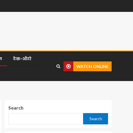
ल
टेक-ऑटो
WATCH ONLINE
Search
Search