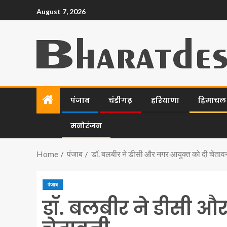
August 7, 2026
पंजाब
चंडीगढ़
हरियाणा
हिमाचल प
मनोरंजन
Home
पंजाब
डॉ. बलबीर ने डीसी और नगर आयुक्त को दी चेताव
पंजाब
डॉ. बलबीर ने डीसी औ