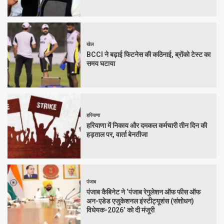
खेल
BCCI ने बढ़ाई फिटनेस की कठिनाई, ब्रोंको टेस्ट का
समय घटाया
हरियाणा
हरियाणा में निकाय और दमकल कर्मचारी तीन दिन की
हड़ताल पर, वार्ता बेनतीजा
पंजाब
पंजाब कैबिनेट ने ‘पंजाब रेगुलेशन ऑफ फीस ऑफ
अन-एडेड एजुकेशनल इंस्टीट्यूशंस (संशोधन)
विधेयक-2026’ को दी मंजूरी