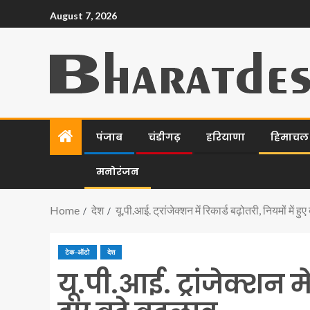
August 7, 2026
पंजाब
चंडीगढ़
हरियाणा
हिमाचल प
मनोरंजन
Home
देश
यू.पी.आई. ट्रांजेक्शन में रिकार्ड बढ़ोतरी, नियमों में हु
टेक-ऑटो
देश
यू.पी.आई. ट्रांजेक्शन मे