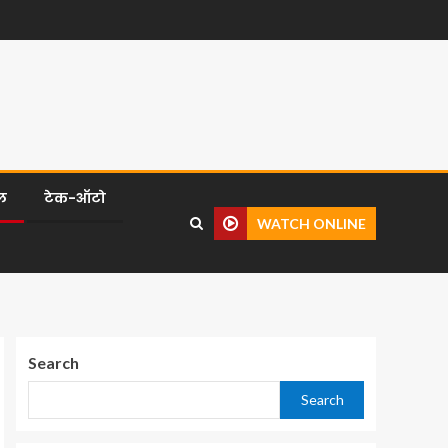
ल
टेक-ऑटो
WATCH ONLINE
Search
Search