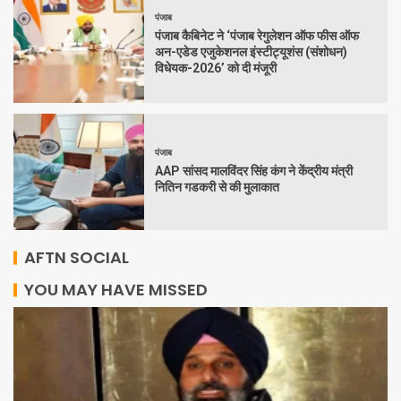
पंजाब
पंजाब कैबिनेट ने ‘पंजाब रेगुलेशन ऑफ फीस ऑफ
अन-एडेड एजुकेशनल इंस्टीट्यूशंस (संशोधन)
विधेयक-2026’ को दी मंजूरी
पंजाब
AAP सांसद मालविंदर सिंह कंग ने केंद्रीय मंत्री
नितिन गडकरी से की मुलाकात
AFTN SOCIAL
YOU MAY HAVE MISSED