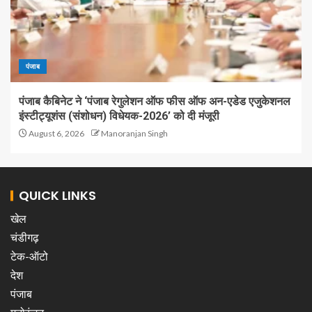
पंजाब
पंजाब कैबिनेट ने ‘पंजाब रेगुलेशन ऑफ फीस ऑफ अन-एडेड एजुकेशनल
इंस्टीट्यूशंस (संशोधन) विधेयक-2026’ को दी मंजूरी
August 6, 2026
Manoranjan Singh
QUICK LINKS
खेल
चंडीगढ़
टेक-ऑटो
देश
पंजाब