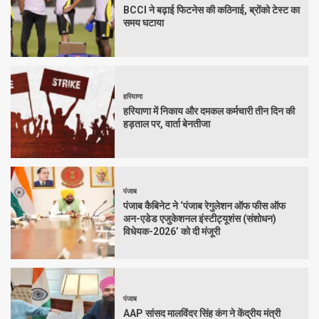
BCCI ने बढ़ाई फिटनेस की कठिनाई, ब्रोंको टेस्ट का
समय घटाया
हरियाणा
हरियाणा में निकाय और दमकल कर्मचारी तीन दिन की
हड़ताल पर, वार्ता बेनतीजा
पंजाब
पंजाब कैबिनेट ने ‘पंजाब रेगुलेशन ऑफ फीस ऑफ
अन-एडेड एजुकेशनल इंस्टीट्यूशंस (संशोधन)
विधेयक-2026’ को दी मंजूरी
पंजाब
AAP सांसद मालविंदर सिंह कंग ने केंद्रीय मंत्री