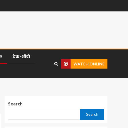
ल
टेक-ऑटो
WATCH ONLINE
Search
Search