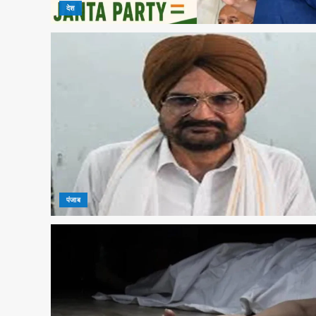
देश
पंजाब