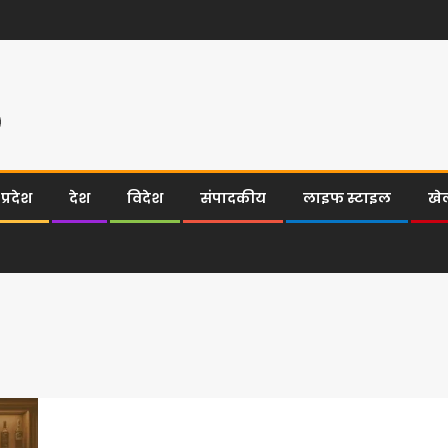
्रदेश
देश
विदेश
संपादकीय
लाइफ स्टाइल
खे