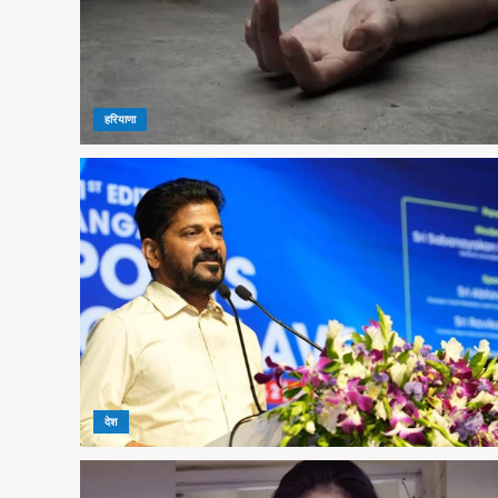
हरियाणा
देश