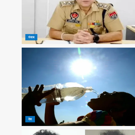
पंजाब
देश